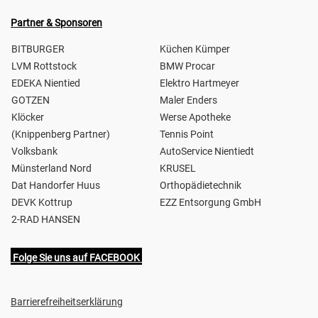
Partner & Sponsoren
BITBURGER
Küchen Kümper
LVM Rottstock
BMW Procar
EDEKA Nientied
Elektro Hartmeyer
GOTZEN
Maler Enders
Klöcker
Werse Apotheke
(Knippenberg Partner)
Tennis Point
Volksbank
AutoService Nientiedt
Münsterland Nord
KRUSEL
Dat Handorfer Huus
Orthopädietechnik
DEVK Kottrup
EZZ Entsorgung GmbH
2-RAD HANSEN
Folge Sie uns auf FACEBOOK
Barrierefreiheitserklärung