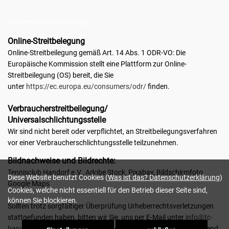
Barrierefreiheitserklärung
Online-Streitbelegung
Online-Streitbeilegung gemäß Art. 14 Abs. 1 ODR-VO: Die
Europäische Kommission stellt eine Plattform zur Online-
Streitbeilegung (OS) bereit, die Sie
unter
https://ec.europa.eu/consumers/odr/
finden.
Verbraucher­streit­beilegung/
Universal­schlichtungs­stelle
Wir sind nicht bereit oder verpflichtet, an Streitbeilegungsverfahren
vor einer Verbraucherschlichtungsstelle teilzunehmen.
Bildnachweise und Bildrechte:
Tennisclub Handorf e.V., Adobe Stock, Pixabay, Bildschirmfoto
Diese Website benutzt Cookies (
Was ist das? Datenschutzerklärung
)
Google Maps
Cookies, welche nicht essentiell für den Betrieb dieser Seite sind,
können Sie blockieren.
Sollten trotz sorgfältiger Überprüfung Urheberrechtsverletzungen
stattgefunden haben, bitten wir Sie, uns per E-Mail unter
info@tc-
handorf-open.de
zu kontaktieren, damit wir Ihr Anliegen umgehend